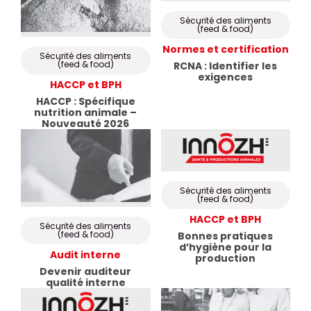
Label CRT & Agréments
FR
EN
Sécurité des aliments
Actualités & Agenda
(feed & food)
Normes et certification
Sécurité des aliments
(feed & food)
RCNA : Identifier les
exigences
HACCP et BPH
HACCP : Spécifique
nutrition animale –
Nouveauté 2026
Sécurité des aliments
(feed & food)
HACCP et BPH
Sécurité des aliments
(feed & food)
Bonnes pratiques
d’hygiène pour la
Audit interne
production
Devenir auditeur
qualité interne