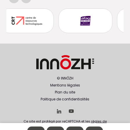
ious
Next
© INNÔZH
Mentions légales
Plan du site
Politique de confidentialités
Ce site est protégé par reCAPTCHA et les
règles de
confidentialité
et les
conditions d'utilisation
de