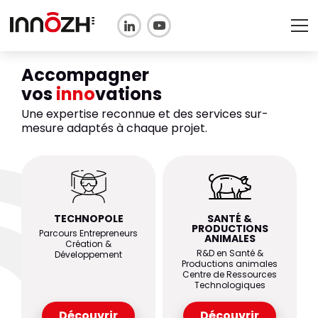
Accompagner
L'ASSOCIATION
vos
inno
vations
TECHNOPOLE
Une expertise reconnue et des services sur-
mesure adaptés à chaque projet.
SANTÉ & PRODUCTIONS
ANIMALES
FORMATION
Actualités
TECHNOPOLE
SANTÉ &
PRODUCTIONS
Parcours Entrepreneurs
ANIMALES
Adhérer
Création &
R&D en Santé &
Développement
Productions animales
Centre de Ressources
Technologiques
FR
EN
Découvrir
Découvrir