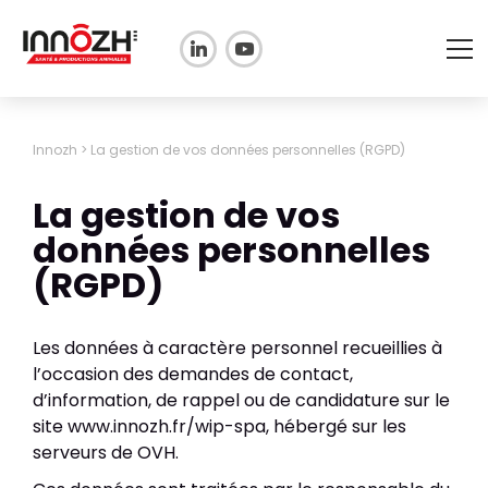
BOVIN, PORCIN & VOLAILLE
Innozh
>
La gestion de vos données personnelles (RGPD)
Essais en santé animale et zootechnie
CANIN & FÉLIN
Analyse et traitement de données
La gestion de vos
Etudes d’appétence
FORMATIONS
données personnelles
Veille & Benchmark technique
Etudes fonctionnelles
RESSOURCES
(RGPD)
Références clients & cas d'études
Veille & Benchmark Petcare et
Publications scientifiques
Petfood
CONTACT
Projets de recherche
Ressources & Projets de recherche
Contactez-nous
Les données à caractère personnel recueillies à
INNOZH Corporate
l’occasion des demandes de contact,
Nos expertises
L’équipe
d’information, de rappel ou de candidature sur le
Crédit Impôt Recherche
Le Centre de Ressources
site www.innozh.fr/wip-spa, hébergé sur les
Technologiques
serveurs de OVH.
Aide à la création de consortium
Soutenir la recherche