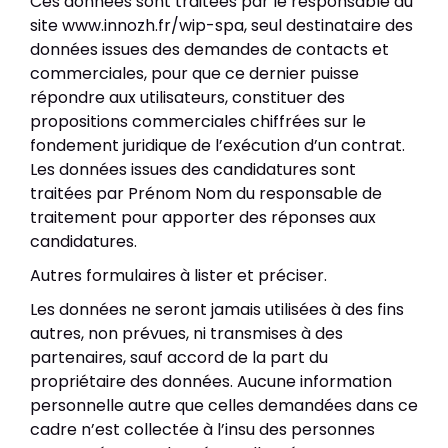
Ces données sont traitées par le responsable du
Label CRT & Agréments
FR
EN
site www.innozh.fr/wip-spa, seul destinataire des
Actualités & Agenda
données issues des demandes de contacts et
commerciales, pour que ce dernier puisse
répondre aux utilisateurs, constituer des
propositions commerciales chiffrées sur le
fondement juridique de l’exécution d’un contrat.
Les données issues des candidatures sont
traitées par Prénom Nom du responsable de
traitement pour apporter des réponses aux
candidatures.
Autres formulaires à lister et préciser.
Les données ne seront jamais utilisées à des fins
autres, non prévues, ni transmises à des
partenaires, sauf accord de la part du
propriétaire des données. Aucune information
personnelle autre que celles demandées dans ce
cadre n’est collectée à l’insu des personnes