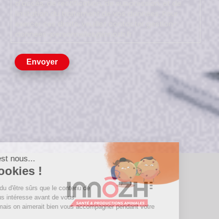
d'accès, de rectification, de suppression, et de
limitation du traitement de vos données. Pour
exercer ces droits, veuillez contacter gestion-
donnees-personnelles@innozh.fr
Envoyer