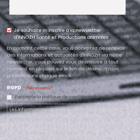
Inscription
Je souhaite m'inscrire à la newsletter
d'INNOZH Santé et Productions animales
newsletter
En cochant cette case, vous acceptez de recevoir
des informations et actualités d'INNOZH via notre
newsletter. Vous pouvez vous désinscrire à tout
moment en cliquant sur le lien de désinscription
présent dans chaque email.
RGPD
(Nécessaire)
J’accepte la politique de confidentialité.
Les informations recueillies via ce formulaire sont
nécessaires pour traiter votre demande et
permettre à nos équipes de vous répondre. Elles
sont strictement réservées à cet usage.
Conformément au RGPD, vous disposez d'un droit