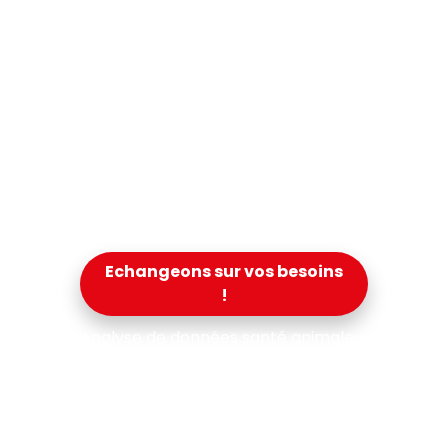
INNOZH vous aide à structurer,
Label CRT & Agréments
FR
EN
analyser et valoriser vos données
Actualités & Agenda
issues d’études sur les chiens et
chats (appétence, effets
fonctionnels, comportement…).
Notre objectif : vous fournir des
résultats clairs et exploitables, pour
sécuriser vos choix et renforcer vos
projets en santé animale.
Echangeons sur vos besoins
!
Analyse de données santé animale
chiens et chats |
Traitement
statistique