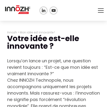
ETRE ACCOMPAGNÉ
Innozh
>
Mon idée est innovante !
Porteurs de projet : Passer de l'idée au
Votre idée est-elle
concept
DÉCOUVRIR LA TECHNOPOLE
innovante ?
Découvrez la technopole
Startups & Jeunes entreprises :
L'AGENDA
Décoller et conquérir le marché
L’équipe
PRENDRE RENDEZ-VOUS
PME & Dirigeants : Innover et
Lorsqu’on lance un projet, une question
Nos expertises pour votre projet
développer votre activité
revient toujours : “Est-ce que mon idée est
Nos partenaires
INNOZH, l'association
Financer son innovation & Aides
vraiment innovante ?”
publiques
Vos ressources
Adhérer à la technopole
Chez INNOZH Technopole, nous
accompagnons uniquement les projets
FR
EN
Financements & Aides à l'innovation
(Emergys, PHAR, Bpifrance...)
innovants. Mais rassurez-vous : l’innovation
ne signifie pas forcément “révolution
mondiale”. Elle prend de nombreuses