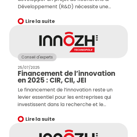
Développement (R&D) nécessite une
structuration financière rigoureuse dès
l’amont. En Bretagne et sur le territoire
Lire la suite
des Côtes-d’Armor, la diversité des
dispositifs disponibles offre de réelles
opportunités, à condition de respecter
une méthodologie précise et de solliciter
les bons leviers au bon moment. Retour
Conseil d'experts
sur les fondamentaux partagés lors de
25/07/2025
Financement de l’innovation
notre atelier Focus « Osez, Innovez ! » du 3
en 2025 : CIR, CII, JEI
juin dernier pour construire une stratégie
de financement solide et cohérente.
Le financement de l’innovation reste un
levier essentiel pour les entreprises qui
investissent dans la recherche et le
développement (R&D). En 2025, plusieurs
évolutions législatives et fiscales viennent
Lire la suite
modifier les dispositifs phares que sont le
Crédit d’Impôt Recherche (CIR), le Crédit