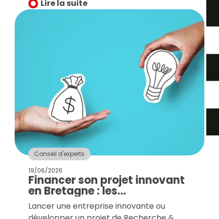
à l’innovation ou la conviction trompeuse
Lire la suite
qu’elles sont d’une complexité
insurmontable ou réservées à une
poignée de laboratoires de recherche.
Conseil d'experts
19/06/2026
Financer son projet innovant
en Bretagne : les
fondamentaux pour partir du
Lancer une entreprise innovante ou
bon pied
développer un projet de Recherche &