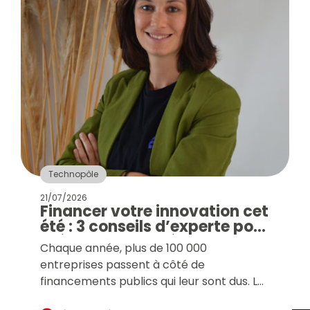
Technopôle
21/07/2026
Financer votre innovation cet
été : 3 conseils d’experte pour
préparer la rentrée
Chaque année, plus de 100 000
entreprises passent à côté de
financements publics qui leur sont dus. Les
raison ? La méconnaissance de ces aides