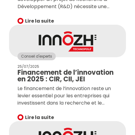
Développement (R&D) nécessite une
structuration financière rigoureuse dès
l’amont. En Bretagne et sur le territoire
Lire la suite
des Côtes-d’Armor, la diversité des
dispositifs disponibles offre de réelles
opportunités, à condition de respecter
une méthodologie précise et de solliciter
les bons leviers au bon moment. Retour
Conseil d'experts
sur les fondamentaux partagés lors de
25/07/2025
Financement de l’innovation
notre atelier Focus « Osez, Innovez ! » du 3
en 2025 : CIR, CII, JEI
juin dernier pour construire une stratégie
de financement solide et cohérente.
Le financement de l’innovation reste un
levier essentiel pour les entreprises qui
investissent dans la recherche et le
développement (R&D). En 2025, plusieurs
évolutions législatives et fiscales viennent
Lire la suite
modifier les dispositifs phares que sont le
Crédit d’Impôt Recherche (CIR), le Crédit