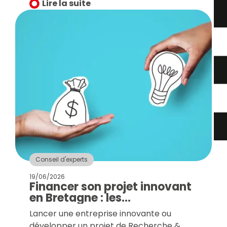
à l’innovation ou la conviction trompeuse
Lire la suite
qu’elles sont d’une complexité
insurmontable ou réservées à une
poignée de laboratoires de recherche.
Conseil d'experts
19/06/2026
Financer son projet innovant
en Bretagne : les
fondamentaux pour partir du
Lancer une entreprise innovante ou
bon pied
développer un projet de Recherche &