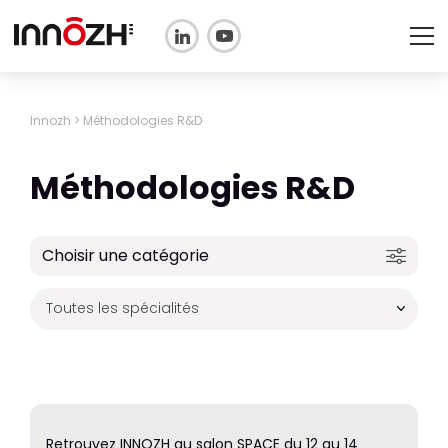
L'ASSOCIATION
Innozh
>
Méthodologies R&D
TECHNOPOLE
Méthodologies R&D
SANTÉ & PRODUCTIONS
ANIMALES
Choisir une catégorie
FORMATION
Actualités
Adhérer
FR
EN
Retrouvez INNOZH au salon SPACE du 12 au 14