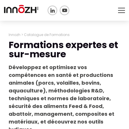
L'ASSOCIATION
Innozh
>
Catalogue de Formations
Formations expertes et
TECHNOPOLE
sur-mesure
SANTÉ & PRODUCTIONS
ANIMALES
Développez et optimisez vos
FORMATION
compétences en santé et productions
animales (porcs, volailles, bovins,
Actualités
aquaculture), méthodologies R&D,
techniques et normes de laboratoire,
Adhérer
sécurité des aliments Feed & Food,
abattoir, management, composites et
FR
EN
matériaux, et découvrez nos outils