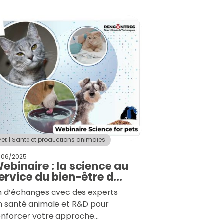
Pet
Santé et productions animales
/06/2025
ebinaire : la science au
ervice du bien-être des
nimaux de compagnie
h d’échanges avec des experts
n santé animale et R&D pour
enforcer votre approche