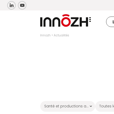
Innozh
>
Actualités