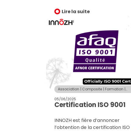
Lire la suite
Association
Composite
Formation
Innozh
Santé et productions animales
05/06/2025
Technopôle
Certification ISO 9001
INNOZH est fière d’annoncer
l’obtention de la certification ISO