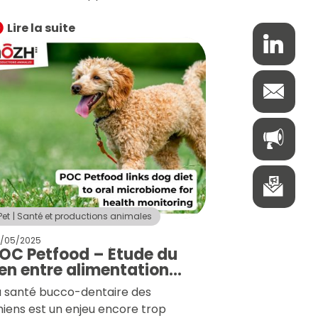
arketing et découvrir comment
a science devient un levier clé
Lire la suite
our innover, formuler et valoriser
es aliments contribuant au bien-
tre des animaux de compagnie.
Date : 19 juin 2025
Heure :
0h30 – 12h30
Format : En ligne
e m’inscris
Pet
Santé et productions animales
/05/2025
OC Petfood – Étude du
ien entre alimentation
t microbiote buccal
a santé bucco-dentaire des
hez le chien
hiens est un enjeu encore trop