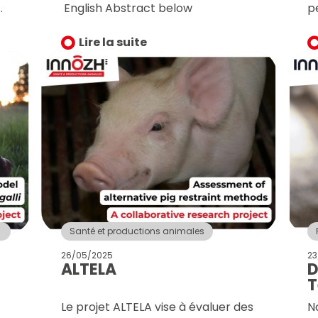
English Abstract below
p
m
Lire la suite
l
d
E
a
o
si
b
p
C
o
m
p
Santé et productions animales
ci
26/05/2025
23
A
ALTELA
D
T
s
v
Le projet ALTELA vise à évaluer des
N
F