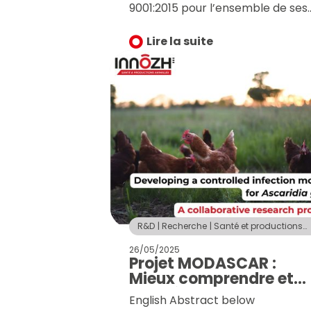
9001:2015 pour l’ensemble de ses
activités : Centre de Ressources
Technologiques, Technopole et
Lire la suite
centre de formation. Cette
distinction marque une étape clé
dans notre développement et
confirme notre engagement
envers la qualité et l’amélioration
continue. English Abstract below
R&D
Recherche
Santé et productions
animales
26/05/2025
Projet MODASCAR :
Mieux comprendre et
contrôler les helminthe
English Abstract below
digestifs en aviculture