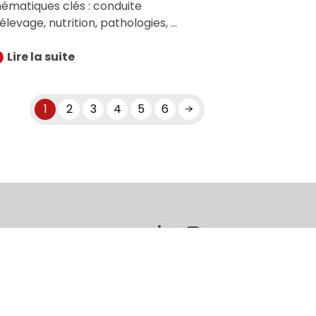
hématiques clés : conduite
’élevage, nutrition, pathologies, parasitologie et autopsie
es volailles. Elles sont animées
ar des experts de terrain et
Lire la suite
isent à renforcer l’autonomie des
rofessionnels dans l’analyse, le
iagnostic et la mise en œuvre de
1
2
3
4
5
6
olutions concrètes.
Google s'appliquent.