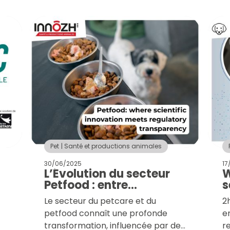
Pet
Santé et productions animales
30/06/2025
17
L’Évolution du secteur
W
e
Petfood : entre
s
transparence
a
Le secteur du petcare et du
2
règlementaire et
petfood connaît une profonde
e
innovations portées par
transformation, influencée par des
r