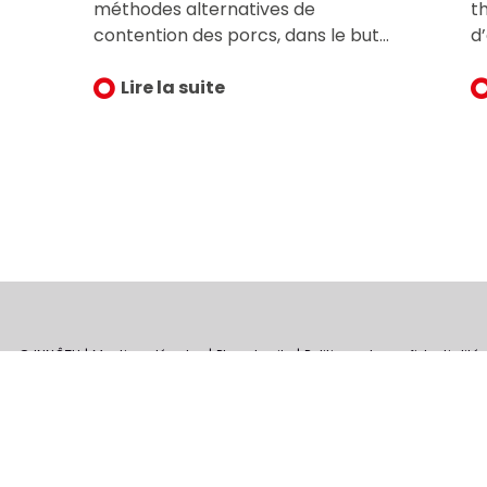
méthodes alternatives de
t
contention des porcs, dans le but
d
d’améliorer à la fois le bien-être
d
de l’animal et les conditions de
Lire la suite
p
travail des opérateurs lors des
v
manipulations. English Abstract
p
below
d
s
© INNÔZH
Mentions légales
Plan du site
Politique de confidentialités
 par reCAPTCHA et les
règles de confidentialité
et les
conditions d'utilisation
de 
Gérer mes cookies