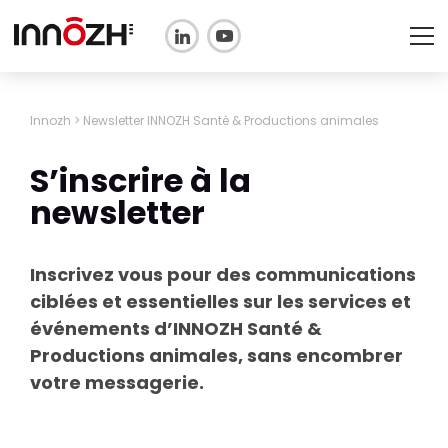
L'ASSOCIATION
Innozh
>
Newsletter INNOZH Santé & Productions animales
TECHNOPOLE
S’inscrire à la
SANTÉ & PRODUCTIONS
newsletter
ANIMALES
FORMATION
Inscrivez vous pour des communications
ciblées et essentielles sur les services et
Actualités
événements d’INNOZH Santé &
Adhérer
Productions animales, sans encombrer
votre messagerie.
FR
EN